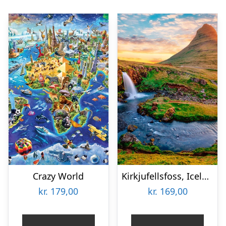
Crazy World
Kirkjufellsfoss, Iceland
kr.
179,00
kr.
169,00